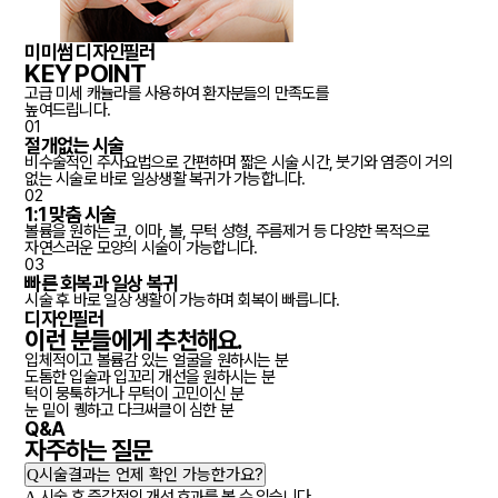
미미썸 디자인필러
KEY POINT
고급 미세 캐뉼라를 사용하여 환자분들의 만족도를
높여드립니다.
01
절개없는 시술
비수술적인 주사요법으로 간편하며 짧은 시술 시간, 붓기와 염증이 거의
없는 시술로 바로 일상생활 복귀가 가능합니다.
02
1:1 맞춤 시술
볼륨을 원하는 코, 이마, 볼, 무턱 성형, 주름제거 등 다양한 목적으로
자연스러운 모양의 시술이 가능합니다.
03
빠른 회복과 일상 복귀
시술 후 바로 일상 생활이 가능하며 회복이 빠릅니다.
디자인필러
이런 분들에게
추천
해요.
입체적이고 볼륨감 있는 얼굴을 원하시는 분
도톰한 입술과 입꼬리 개선을 원하시는 분
턱이 뭉툭하거나 무턱이 고민이신 분
눈 밑이 퀭하고 다크써클이 심한 분
Q&A
자주하는
질문
Q
시술결과는 언제 확인 가능한가요?
A
시술 후 즉각적인 개선 효과를 볼 수 있습니다.