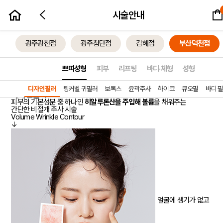
장바
시술안내
시술예약하기
광주광천점
광주첨단점
김해점
부산덕천점
디자인필러
부산덕천점만의 특별한 필러, 부위별로 적합한 필러를 만나보세요.
70,000
원 부터
쁘띠성형
피부
리프팅
바디·체형
성형
MIMISOME PETIT
DESIGN FILLER
DESIGN FILLER
디자인필러
팅커벨 귀필러
보톡스
윤곽주사
하이코
큐오필
바디 
디자인필러
prev
피부의 기본성분 중 하나인
히알루론산을 주입해 볼륨
을 채워주는
간단한 비절개 주사 시술
Volume
Wrinkle
Contour
↓
얼굴에 생기가 없고