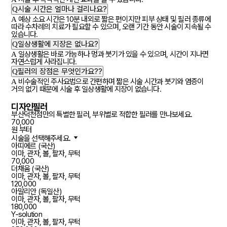
Q
시술 시간은 얼마나 걸리나요?
A
예상 소요 시간은 10분 내외로 짧은 편이지만 피부 상태 및 필러 종류에
따라 수차례의 치료가 필요할 수 있으며, 오랜 기간 동안 시술이 지속될 수
있습니다.
Q
일상생활에 지장은 없나요?
A
일상생활은 바로 가능하나 멍과 붓기가 있을 수 있으며, 시간이 지나면
자연스럽게 사라집니다.
Q
필러의 장점은 무엇인가요??
A
비수술적인 주사요법으로 간편하며 짧은 시술 시간과 붓기와 염증이
거의 없기 때문에 시술 후 일상생활에 지장이 없습니다.
디자인필러
부산덕천점만의 특별한 필러, 부위별로 적합한 필러를 만나보세요.
70,000
원 부터
시술을 선택해주세요.
아띠에르 (국산)
이마, 관자, 볼, 팔자, 무턱
70,000
더채움 (국산)
이마, 관자, 볼, 팔자, 무턱
120,000
아말리안 (독일산)
이마, 관자, 볼, 팔자, 무턱
180,000
Y-solution
이마, 관자, 볼, 팔자, 무턱