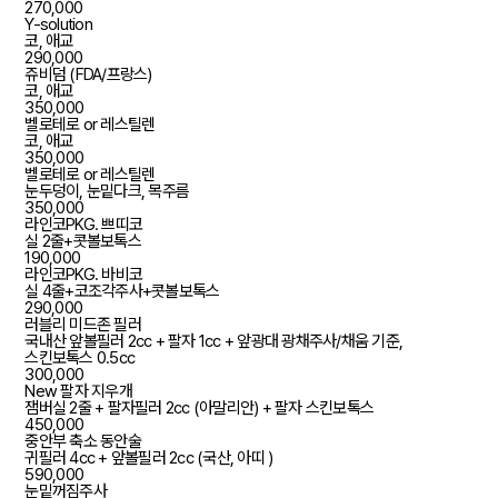
270,000
Y-solution
코, 애교
290,000
쥬비덤 (FDA/프랑스)
코, 애교
350,000
벨로테로 or 레스틸렌
코, 애교
350,000
벨로테로 or 레스틸렌
눈두덩이, 눈밑다크, 목주름
350,000
라인코PKG. 쁘띠코
실 2줄+콧볼보톡스
190,000
라인코PKG. 바비코
실 4줄+코조각주사+콧볼보톡스
290,000
러블리 미드존 필러
국내산 앞볼필러 2cc + 팔자 1cc + 앞광대 광채주사/채움 기준,
스킨보톡스 0.5cc
300,000
New 팔자 지우개
잼버실 2줄 + 팔자필러 2cc (아말리안) + 팔자 스킨보톡스
450,000
중안부 축소 동안술
귀필러 4cc + 앞볼필러 2cc (국산, 아띠 )
590,000
눈밑꺼짐주사