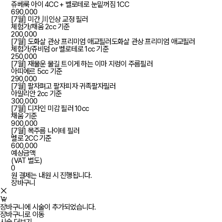
쥬베룩 아이 4CC + 벨로테로 눈밑꺼짐 1CC
690,000
[7월] 미간 川인상 교정 필러
체험가/채움 2cc 기준
200,000
[7월] 도화살 관상 프리미엄 애교필러도화살 관상 프리미엄 애교필러
체험가/쥬비덤 or 벨로테로 1cc 기준
250,000
[7월] 재물운 물길 트이게 하는 이마 지렁이 주름필러
아띠에르 5cc 기준
290,000
[7월] 팔자펴고 팔자피자 귀족팔자필러
아말리안 2cc 기준
300,000
[7월] 디자인 미감 필러 10cc
채움 기준
900,000
[7월] 목주름 나이테 필러
벨로 2CC 기준
600,000
예상금액
(VAT 별도)
0
원
결제는 내원 시 진행됩니다.
장바구니
장바구니에 시술이 추가되었습니다.
장바구니로 이동