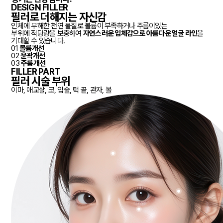
DESIGN FILLER
필러로 더해지는 자신감
인체에 무해한 천연 물질로 볼륨이 부족하거나 주름이있는
부위에 적당량을 보충하여
자연스러운 입체감으로 아름다운 얼굴 라인
을
기대할 수 있습니다.
01
볼륨개선
02
윤곽개선
03
주름개선
FILLER PART
필러 시술 부위
이마, 애교살, 코, 입술, 턱 끝, 관자, 볼