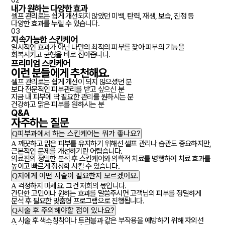
02
내가 원하는 다양한 효과
셀프 관리로는 쉽게 개선되지 않았던 미백, 탄력, 재생, 보습, 진정 등
다양한 효과를 누릴 수 있습니다.
03
지속가능한 스킨케어
일시적인 효과가 아닌 나만의 최적의 피부를 찾아 피부의 기능을
회복시키고 균형을 바로 잡아줍니다.
프리미엄 스킨케어
이런 분들에게
추천
해요.
셀프 관리로는 쉽게 개선이 되지 않으셨던 분
보다 전문적인 피부관리를 받고 싶으신 분
지금 내 피부에 딱 필요한 관리를 원하시는 분
건강하고 맑은 피부를 원하시는 분
Q&A
자주하는
질문
Q
피부과에서 하는 스킨케어는 뭐가 좋나요?
A
깨끗하고 맑은 피부를 유지하기 위해선 셀프 관리나 습관도 중요하지만,
근본적인 문제를 개선하기란 어렵습니다.
의료진의 정밀한 분석 후 스킨케어와 의학적 치료를 병행하여 치료 효과를
높이고 빠르게 정상화 시킬 수 있습니다.
Q
저에게 어떤 시술이 필요한지 모르겠어요.
A
걱정하지 마세요. 그건 저희의 몫입니다.
간단한 고민이나 원하는 효과를 말씀주시면 고객님의 피부를 정밀하게
분석 후 필요한 맞춤형 프로그램으로 진행됩니다.
Q
시술 후 주의해야할 점이 있나요?
A
시술 후 색소침착이나 트러블과 같은 부작용을 예방하기 위해 자외선