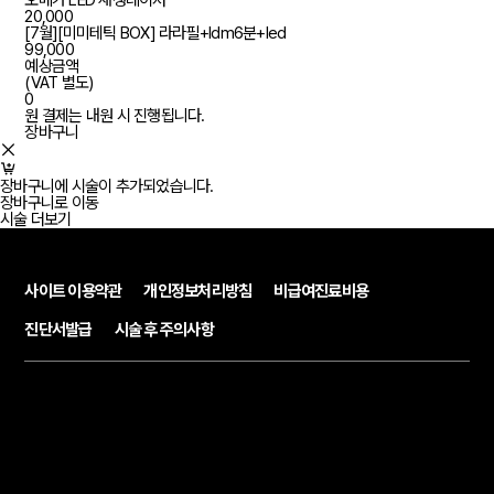
오메가 LED 재생레이저
20,000
[7월][미미테틱 BOX] 라라필+ldm6분+led
99,000
예상금액
(VAT 별도)
0
원
결제는 내원 시 진행됩니다.
장바구니
장바구니에 시술이 추가되었습니다.
장바구니로 이동
시술 더보기
사이트 이용약관
개인정보처리방침
비급여진료비용
진단서발급
시술 후 주의사항