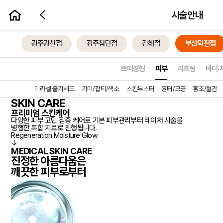
시술안내
시술예약하기
광주광천점
광주첨단점
김해점
부산덕천점
프리미엄 스킨케어
HOT
개인별 피부타입과 상태에 따라 맞춤형으로 피부 고민을 개선합니다.
50,000
쁘띠성형
피부
리프팅
바디·
원 부터
MIMISOME SKIN
PREMIUM
미라셀 줄기세포
기미/잡티/색소
스킨부스터
흉터/모공
홍조/혈관
PREMIUM
prev
SKIN CARE
프리미엄 스킨케어
다양한 피부 고민 집중 케어로 기본 피부관리부터 레이저 시술을
병행한 복합 치료로 진행됩니다.
Regeneration
Moisture
Glow
↓
MEDICAL SKIN CARE
진정한 아름다움은
깨끗한 피부
로부터