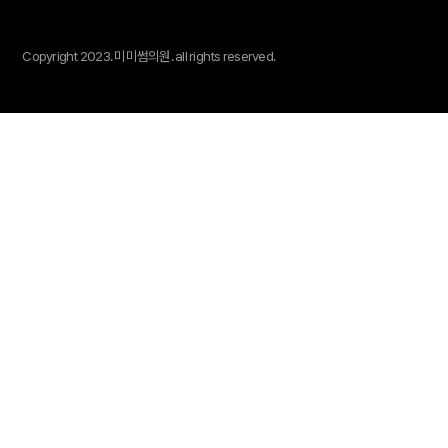
Copyright 2023.
미미썸의원.
all rights reserved.