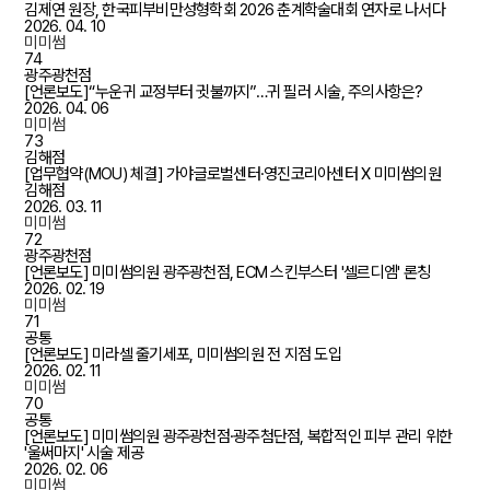
김제연 원장, 한국피부비만성형학회 2026 춘계학술대회 연자로 나서다
2026. 04. 10
미미썸
74
광주광천점
[언론보도]“누운귀 교정부터 귓불까지”…귀 필러 시술, 주의사항은?
2026. 04. 06
미미썸
73
김해점
[업무협약(MOU) 체결] 가야글로벌센터·영진코리아센터 X 미미썸의원
김해점
2026. 03. 11
미미썸
72
광주광천점
[언론보도] 미미썸의원 광주광천점, ECM 스킨부스터 '셀르디엠' 론칭
2026. 02. 19
미미썸
71
공통
[언론보도] 미라셀 줄기세포, 미미썸의원 전 지점 도입
2026. 02. 11
미미썸
70
공통
[언론보도] 미미썸의원 광주광천점·광주첨단점, 복합적인 피부 관리 위한
'울써마지' 시술 제공
2026. 02. 06
미미썸