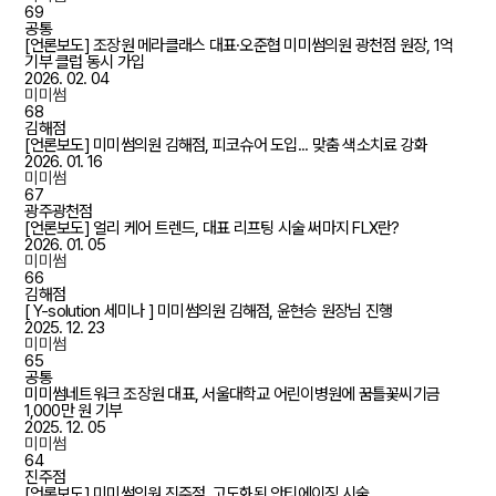
69
공통
[언론보도] 조장원 메라클래스 대표·오준협 미미썸의원 광천점 원장, 1억
기부 클럽 동시 가입
2026. 02. 04
미미썸
68
김해점
[언론보도] 미미썸의원 김해점, 피코슈어 도입... 맞춤 색소치료 강화
2026. 01. 16
미미썸
67
광주광천점
[언론보도] 얼리 케어 트렌드, 대표 리프팅 시술 써마지 FLX란?
2026. 01. 05
미미썸
66
김해점
[ Y-solution 세미나 ] 미미썸의원 김해점, 윤현승 원장님 진행
2025. 12. 23
미미썸
65
공통
미미썸네트워크 조장원 대표, 서울대학교 어린이병원에 꿈틀꽃씨기금
1,000만 원 기부
2025. 12. 05
미미썸
64
진주점
[언론보도] 미미썸의원 진주점, 고도화된 안티에이징 시술