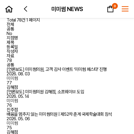
장바구니
0
미미썸 NEWS
Total 78건
1 페이지
전체
공통
No
지점명
제목
등록일
작성자
자료
78
공통
[언론보도] 미미썸의원, 고객 감사 이벤트 ‘미미썸 페스타’ 진행
2026. 08. 03
미미썸
77
김해점
[언론보도] 미미썸의원 김해점, 소프웨이브 도입
2026. 05. 14
미미썸
76
진주점
배움을 멈추지 않는 미미썸의원 | 제52차 춘계 국제학술대회 참석
2026. 05. 06
미미썸
75
김해점