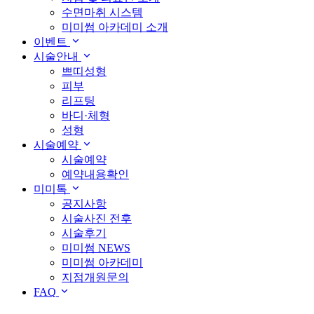
수면마취 시스템
미미썸 아카데미 소개
이벤트
시술안내
쁘띠성형
피부
리프팅
바디·체형
성형
시술예약
시술예약
예약내용확인
미미톡
공지사항
시술사진 전후
시술후기
미미썸 NEWS
미미썸 아카데미
지점개원문의
FAQ