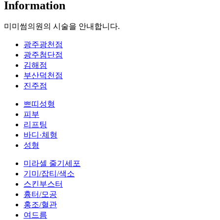
Information
미미썸의원의 시술을 안내합니다.
광주광천점
광주첨단점
김해점
부산덕천점
진주점
쁘띠성형
피부
리프팅
바디·체형
성형
미라셀 줄기세포
기미/잡티/색소
스킨부스터
흉터/모공
홍조/혈관
여드름