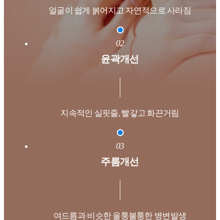
얼굴이 쉽게 붉어지고
자연적으로 사라짐
02
윤곽개선
지속적인 실핏줄,
빨갛고 화끈거림
03
주름개선
여드름과 비슷한
울퉁불퉁한 병변발생