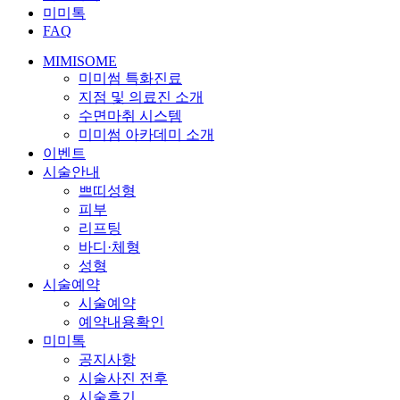
미미톡
FAQ
MIMISOME
미미썸 특화진료
지점 및 의료진 소개
수면마취 시스템
미미썸 아카데미 소개
이벤트
시술안내
쁘띠성형
피부
리프팅
바디·체형
성형
시술예약
시술예약
예약내용확인
미미톡
공지사항
시술사진 전후
시술후기