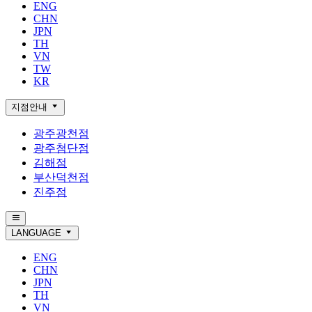
ENG
CHN
JPN
TH
VN
TW
KR
지점안내
광주광천점
광주첨단점
김해점
부산덕천점
진주점
LANGUAGE
ENG
CHN
JPN
TH
VN