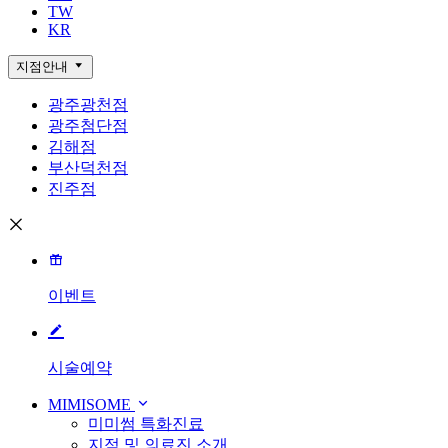
TW
KR
지점안내
광주광천점
광주첨단점
김해점
부산덕천점
진주점
이벤트
시술예약
MIMISOME
미미썸 특화진료
지점 및 의료진 소개